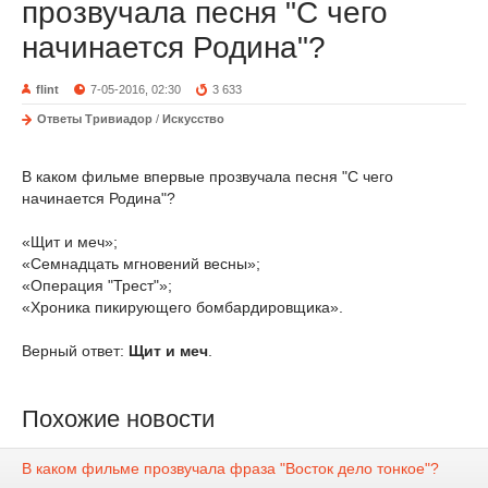
прозвучала песня "С чего
начинается Родина"?
flint
7-05-2016, 02:30
3 633
Ответы Тривиадор
/
Искусство
В каком фильме впервые прозвучала песня "С чего
начинается Родина"?
«Щит и меч»;
«Семнадцать мгновений весны»;
«Операция "Трест"»;
«Хроника пикирующего бомбардировщика».
Верный ответ:
Щит и меч
.
Похожие новости
В каком фильме прозвучала фраза "Восток дело тонкое"?