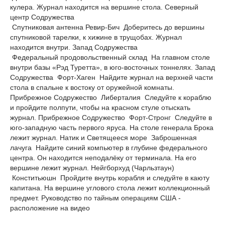
кулера. Журнал находится на вершине стола. Северный
центр Содружества
Спутниковая антенна Ревир-Бич Доберитесь до вершины
спутниковой тарелки, к хижине в трущобах. Журнал
находится внутри. Запад Содружества
Федеральный продовольственный склад На главном столе
внутри базы «Рэд Туретта», в юго-восточных тоннелях. Запад
Содружества Форт-Хаген Найдите журнал на верхней части
стола в спальне к востоку от оружейной комнаты.
Прибрежное Содружество Либерталия Следуйте к кораблю
и пройдите полпути, чтобы на красном стуле отыскать
журнал. Прибрежное Содружество Форт-Стронг Следуйте в
юго-западную часть первого яруса. На столе генерала Брока
лежит журнал. Натик и Светящееся море Заброшенная
лачуга Найдите синий компьютер в глубине федерального
центра. Он находится неподалёку от терминала. На его
вершине лежит журнал. Нейгборхуд (Чарльзтаун)
Конститьюшн Пройдите внутрь корабля и следуйте в каюту
капитана. На вершине углового стола лежит коллекционный
предмет. Руководство по тайным операциям США -
расположение на видео