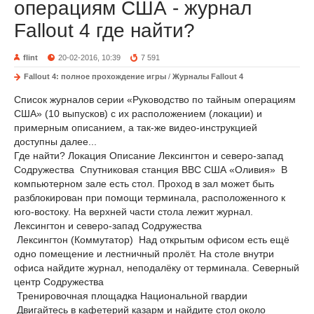
операциям США - журнал
Fallout 4 где найти?
flint
20-02-2016, 10:39
7 591
Fallout 4: полное прохождение игры
/
Журналы Fallout 4
Список журналов серии «Руководство по тайным операциям
США» (10 выпусков) с их расположением (локации) и
примерным описанием, а так-же видео-инструкцией
доступны далее...
Где найти? Локация Описание Лексингтон и северо-запад
Содружества Спутниковая станция ВВС США «Оливия» В
компьютерном зале есть стол. Проход в зал может быть
разблокирован при помощи терминала, расположенного к
юго-востоку. На верхней части стола лежит журнал.
Лексингтон и северо-запад Содружества
Лексингтон (Коммутатор) Над открытым офисом есть ещё
одно помещение и лестничный пролёт. На столе внутри
офиса найдите журнал, неподалёку от терминала. Северный
центр Содружества
Тренировочная площадка Национальной гвардии
Двигайтесь в кафетерий казарм и найдите стол около