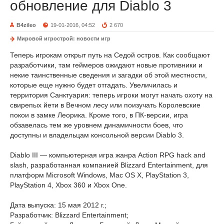
обновление для Diablo 3
B4zileo
19-01-2016, 04:52
2 670
Мировой игрострой: новости игр
Теперь игрокам открыт путь на Седой остров. Как сообщают
разработчики, там геймеров ожидают новые противники и
некие таинственные сведения и загадки об этой местности,
которые еще нужно будет отгадать. Увеличилась и
территория Санктуария: теперь игроки могут начать охоту на
свирепых йети в Вечном лесу или поизучать Королевские
покои в замке Леорика. Кроме того, в ПК-версии, игра
обзавелась тем же уровнем динамичности боев, что
доступны и владельцам консольной версии Diablo 3.
Diablo III — компьютерная игра жанра Action RPG hack and
slash, разработанная компанией Blizzard Entertainment, для
платформ Microsoft Windows, Mac OS X, PlayStation 3,
PlayStation 4, Xbox 360 и Xbox One.
Дата выпуска: 15 мая 2012 г.;
Разработчик: Blizzard Entertainment;