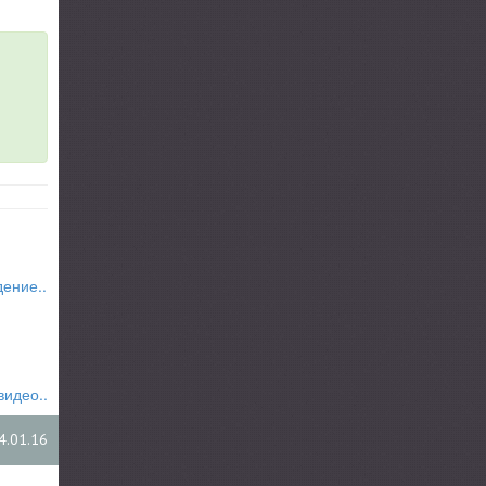
дение..
видео..
4.01.16