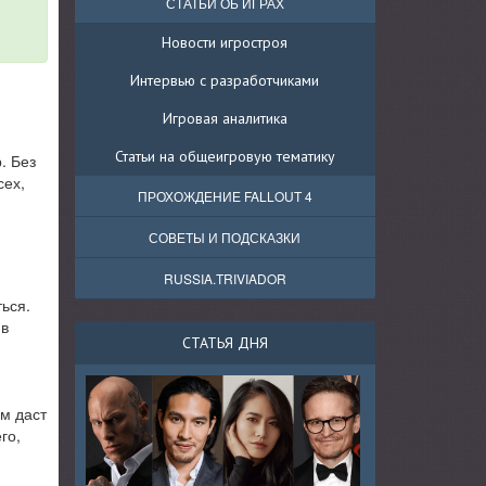
СТАТЬИ ОБ ИГРАХ
Новости игростроя
Интервью с разработчиками
Игровая аналитика
Статьи на общеигровую тематику
. Без
сех,
ПРОХОЖДЕНИЕ FALLOUT 4
СОВЕТЫ И ПОДСКАЗКИ
RUSSIA.TRIVIADOR
ься.
 в
СТАТЬЯ ДНЯ
ам даст
го,