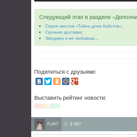
Следующий этап в разделе «Дополни
Серия квестов «Тайна дома Кэботов»
;
Срочная доставка
;
Эмоджен и её любовник
...
Поделиться с друзьями:
Выставить рейтинг новости:
FLINT
8 087