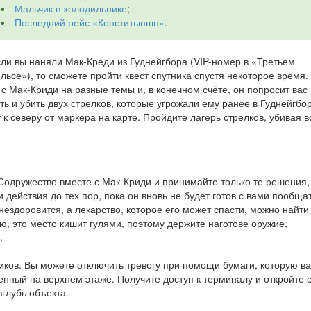
Мальчик в холодильнике
;
Последний рейс «Конститьюшн»
.
ли вы наняли Мак-Креди из Гуднейгбора (VIP-номер в «Третьем
льсе»), то сможете пройти квест спутника спустя некоторое время.
с Мак-Криди на разные темы и, в конечном счёте, он попросит вас
ь и убить двух стрелков, которые угрожали ему ранее в Гуднейгбор
к северу от маркёра на карте. Пройдите лагерь стрелков, убивая в
 Содружество вместе с Мак-Криди и принимайте только те решения,
действия до тех пор, пока он вновь не будет готов с вами пообщат
ездоровится, а лекарство, которое его может спасти, можно найти
, это место кишит гулями, поэтому держите наготове оружие,
.
иков. Вы можете отключить тревогу при помощи бумаги, которую в
нный на верхнем этаже. Получите доступ к терминалу и откройте е
вглубь объекта.