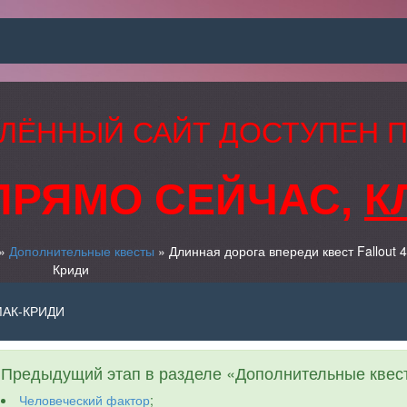
ЛЁННЫЙ САЙТ ДОСТУПЕН 
ПРЯМО СЕЙЧАС,
К
»
Дополнительные квесты
» Длинная дорога впереди квест Fallout 4
Криди
МАК-КРИДИ
Предыдущий этап в разделе «Дополнительные квес
Человеческий фактор
;