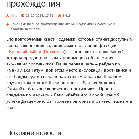
прохождения
flint
23-12-2015, 17:31
3 413
Fallout 4: полное прохождение игры
/
Подземка: сюжетные и
побочные миссии
Это повторяемый квест Подземки, который станет доступным
после завершения задания сюжетной линии фракции
«
Ядерный выбор
(
Подземка
)». Поговорите с Дездемоной,
которая предоставит вам информацию об одном из
выживших противников. Ваша первая цель – рейдер по
имени Лаки Татум, при этом место дислокации противника и
его банды будет выбрано случайным образом. В нашем
случае этим местом были раскопки «Данвич Борерс».
Ожидайте большое количество противников. Просто
следуйте по маркёру к Лаки, убейте его и сообщите об
успехе Дездемоне. Вы можете повторить этот квест ещё пять
раз.
Похожие новости