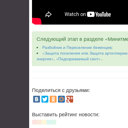
Следующий этап в разделе «Минитме
Разбойник и Переселение беженцев
;
«Защита поселения или Защита артиллерии»
энергия», «Подозреваемый синт»
..
Поделиться с друзьями:
Выставить рейтинг новости: