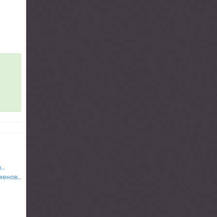
..
менов..