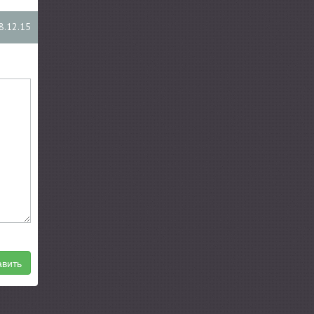
8.12.15
вить