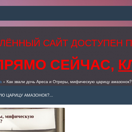
ЛЁННЫЙ САЙТ ДОСТУПЕН 
ПРЯМО СЕЙЧАС,
К
а
» Как звали дочь Ареса и Отреры, мифическую царицу амазонок?
УЮ ЦАРИЦУ АМАЗОНОК?...