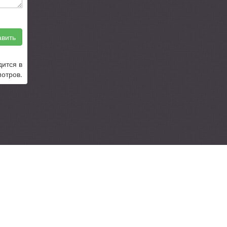
вить
дится в
отров.