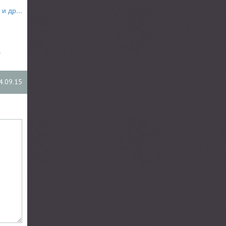
и др...
.
4.09.15