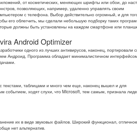
иложений, от косметических, меняющих шрифты или обои, до нас
нстров, позволяющих, например, удаленно управлять своим
мпьютером с телефона. Выбор действительно огромный, и для тог
обы его облегчить, мы сделали небольшую подборку таких програм
торые должны быть установлены на каждом смартфоне или планш
vira Android Optimizer
зработчики одного из лучших антивирусов, наконец, портировали с
нием Андроид. Программа обладает минималистичном интерфейсом
дачами.
с текстами, таблицами и много чем еще, наконец вышел и для
м событием, ходят слухи, что Microsoft, тем самым, признала лид
анение их в виде звуковых файлов. Широкий функционал, отлично
ообще нет альтернатив.