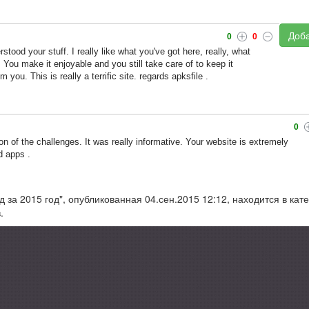
Доба
0
0
tood your stuff. I really like what you've got here, really, what
 You make it enjoyable and you still take care of to keep it
 you. This is really a terrific site. regards apksfile .
0
on of the challenges. It was really informative. Your website is extremely
d apps .
за 2015 год", опубликованная 04.сен.2015 12:12, находится в кат
.