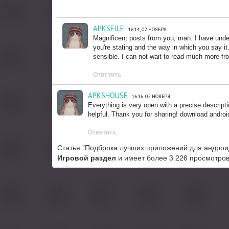
APKSFILE
16:14, 02 НОЯБРЯ
Magnificent posts from you, man. I have unders
you're stating and the way in which you say it.
sensible. I can not wait to read much more from
Ответить
APKSHOUSE
16:16, 02 НОЯБРЯ
Everything is very open with a precise descripti
helpful. Thank you for sharing! download androi
Ответить
Статья "Подброка лучших приложений для андроид 
Игровой раздел
и имеет более 3 226 просмотров