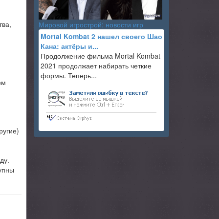
тва,
Мировой игрострой: новости игр
Mortal Kombat 2 нашел своего Шао
Кана: актёры и...
Продолжение фильма Mortal Kombat
2021 продолжает набирать четкие
формы. Теперь...
ем
ругие)
ду.
тупны