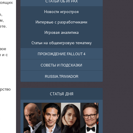
СТАТЬИ ОБ ИГРАХ
тоящих
Новости игростроя
о,
м,
Интервью с разработчиками
ете.
Игровая аналитика
Статьи на общеигровую тематику
вое
ПРОХОЖДЕНИЕ FALLOUT 4
 и с
СОВЕТЫ И ПОДСКАЗКИ
RUSSIA.TRIVIADOR
ерство
СТАТЬЯ ДНЯ
е