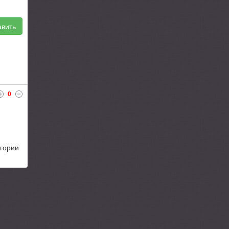
вить
0
егории