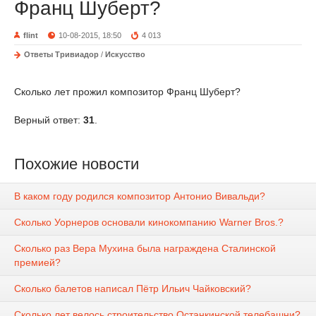
Франц Шуберт?
flint
10-08-2015, 18:50
4 013
Ответы Тривиадор
/
Искусство
Сколько лет прожил композитор Франц Шуберт?
Верный ответ:
31
.
Похожие новости
В каком году родился композитор Антонио Вивальди?
Сколько Уорнеров основали кинокомпанию Warner Bros.?
Сколько раз Вера Мухина была награждена Сталинской
премией?
Сколько балетов написал Пётр Ильич Чайковский?
Сколько лет велось строительство Останкинской телебашни?