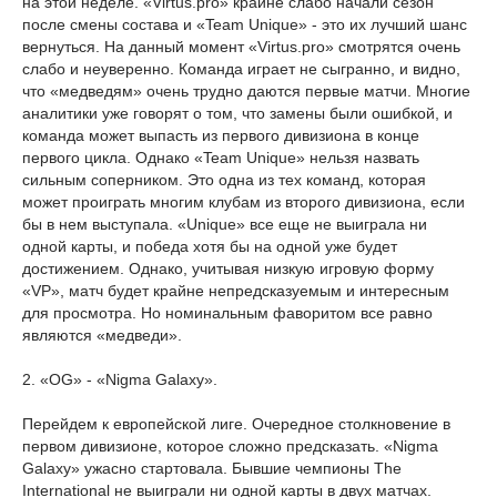
на этой неделе. «Virtus.pro» крайне слабо начали сезон
после смены состава и «Team Unique» - это их лучший шанс
вернуться. На данный момент «Virtus.pro» смотрятся очень
слабо и неуверенно. Команда играет не сыгранно, и видно,
что «медведям» очень трудно даются первые матчи. Многие
аналитики уже говорят о том, что замены были ошибкой, и
команда может выпасть из первого дивизиона в конце
первого цикла. Однако «Team Unique» нельзя назвать
сильным соперником. Это одна из тех команд, которая
может проиграть многим клубам из второго дивизиона, если
бы в нем выступала. «Unique» все еще не выиграла ни
одной карты, и победа хотя бы на одной уже будет
достижением. Однако, учитывая низкую игровую форму
«VP», матч будет крайне непредсказуемым и интересным
для просмотра. Но номинальным фаворитом все равно
являются «медведи».
2. «OG» - «Nigma Galaxy».
Перейдем к европейской лиге. Очередное столкновение в
первом дивизионе, которое сложно предсказать. «Nigma
Galaxy» ужасно стартовала. Бывшие чемпионы The
International не выиграли ни одной карты в двух матчах.