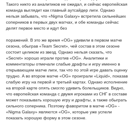
Такого никто из аналитиков не ожидал, и сейчас европейская
команда выглядит как главный аутсайдер лиги. Однако
нельзя забывать, что «Nigma Galaxy» встретила сильнейших
соперников в первых двух матчах, и обе команды сейчас
делят первое место и идут без
поражений. В это же время «OG» удивили в первом матче
сезона, обыграв «Team Secret», чей состав в этом сезоне
состоит целиком из звезд. Однако нельзя сказать, что
«Secret» хорошо играли против «OG». Аналитики и
комментаторы отмечали слабые драфты и игру именно в
открывающем матче лиги, так что по этой игре давать оценку
трудно. А во втором матче «OG» проиграли «Liquid», показав
слабую игру на первой и третьей картах. Однако исполнение
на второй карте опять смогло удивить болельщиков. Видно,
что европейская команда с двумя игроками из СНГ в составе
может показывать хорошую игру и драфты, а также обыграть
сильного соперника. Поэтому фаворитом в матче «OG» -
«Nigma Galaxy» являются «OG», которые уже успели
показать хорошую форму в этом сезоне.