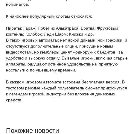
номиналов.
К наиболее популярным слотам относятся:
Пираты; Гараж; Побег из Алькатраса; Братва; Фруктовый
коктейль; Колобок; Леди Шарм; Книжки и др.
В таких игровых автоматах нет яркой динамичной графики, и
отсутствуют дополнительные опции, присущие новым
видеослотам, но гемблеры ценят «одноруких бандитов» за
удобство и высокую отдачу. Бывалые игроки, включая старые
аппараты, ощущают истинное удовольствие и приятную
ностальгию по ушедшему времени.
В каждом игровом автомате встроена бесплатная версия. В
тестовом режиме каждый пользователь сможет прикоснуться
к легендам игровой индустрии без вложения денежных
средств.
Похожие новости