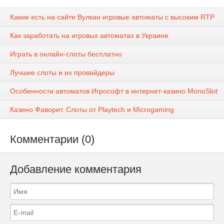
Какие есть на сайте Вулкан игровые автоматы с высоким RTP
Как заработать на игровых автоматах в Украине
Играть в онлайн-слоты бесплатно
Лучшие слоты и их провайдеры
Особенности автоматов Игрософт в интернет-казино MonoSlot
Казино Фаворит. Слоты от Playtech и Microgaming
Комментарии (0)
Добавление комментария