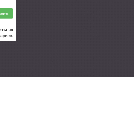
вить
еты на
тариев.