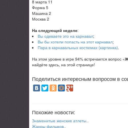
8 марта 11
Форма 5
Машина 2
Москва 2
На следующей неделе
:
Вы одеваете это на карнавал
;
Вы бы хотели попасть на этот карнавал
;
Пара в карнавальных костюмах (картинка)
.
На этом уровне в игре 94% встречается вопрос «
Ж
найдёте здесь, на этой странице!
Поделиться интересным вопросом в со
Похожие новости:
Знаменитые женские атлеты..
Жанры фильмов..